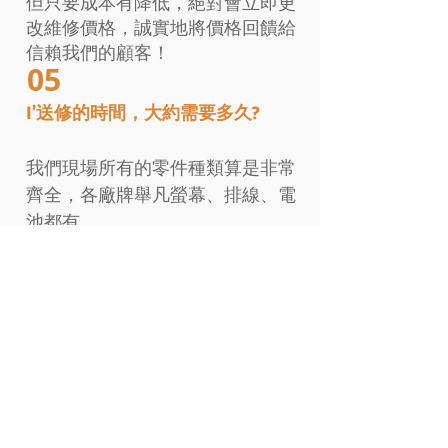
但只要成本有降低，絕對會立即更
改維修價格，誠實地將價格回饋給
信賴我們的顧客！
05
I'送修的時間，大約需要多久?
我們現場所有的零件種類算是非常
齊全，各廠牌舉凡螢幕、排線、電
池都有，
因此我們都能立即現場維修，如期
交付手機，
一般手機維修時間平均約一小時、
平板維修平均時間兩個小時，
但有幾個原因會影響維修時間：
●零件缺貨需預訂：
與廠商、同行調貨，約2~5個工作